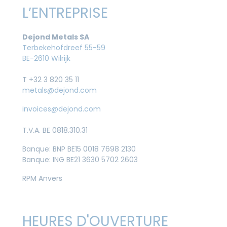
L’ENTREPRISE
Dejond Metals SA
Terbekehofdreef 55-59
BE-2610 Wilrijk
T +32 3 820 35 11
metals@dejond.com
invoices@dejond.com
T.V.A. BE 0818.310.31
Banque: BNP BE15 0018 7698 2130
Banque: ING BE21 3630 5702 2603
RPM Anvers
HEURES D'OUVERTURE