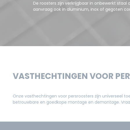
De roosters zijn verkrijgbaar in onbewerkt staal 
aanvraag ook in aluminium, inox of gegoten co
VASTHECHTINGEN VOOR PE
Onze vasthechtingen voor persroosters zijn universeel to
betrouwbare en goedkope montage en demontage. Vraag