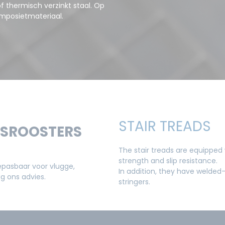
of thermisch verzinkt staal. Op
mposietmateriaal.
STAIR TREADS
RSROOSTERS
The stair treads are equipped w
strength and slip resistance.
epasbaar voor vlugge,
In addition, they have welded-
 ons advies.
stringers.