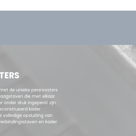
TERS
 met de unieke persroosters
raagstaven die met elkaar
 onder druk ingeperst zijn.
geconstrueerd kader
 volledige opsluiting van
verbindingsstaven en kader