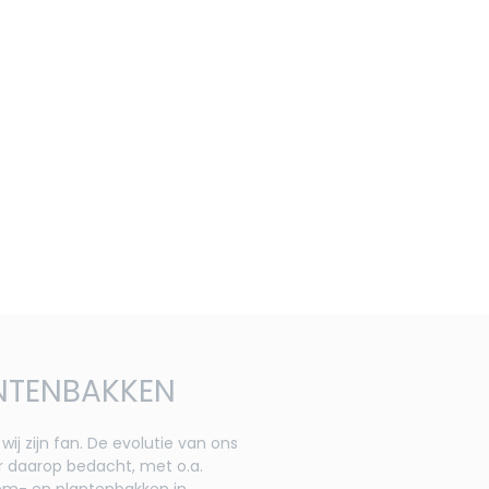
NTENBAKKEN
ij zijn fan. De evolutie van ons
 daarop bedacht, met o.a.
em- en plantenbakken in