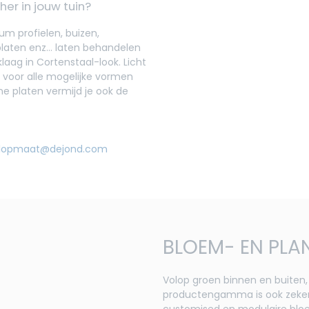
er in jouw tuin?
um profielen, buizen,
laten enz… laten behandelen
aag in Cortenstaal-look. Licht
t voor alle mogelijke vormen
nne platen vermijd je ook de
lopmaat@dejond.com
BLOEM- EN PLA
Volop groen binnen en buiten, w
productengamma is ook zeker
customised en modulaire blo