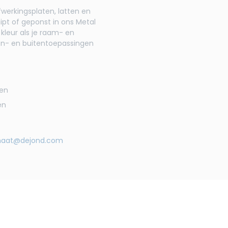
fwerkingsplaten, latten en
nipt of geponst in ons Metal
 kleur als je raam- en
nen- en buitentoepassingen
ren
en
aat@dejond.com