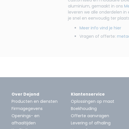
aluminium, gemaakt in ons
Me
leveren we alle onderdelen i
je snel en eenvoudig ter plaa
Meer info vind je hier
Vragen of offerte:
meta
Over Dejond
Klantenservice
Producten en diensten
Oplossingen op maat
Firmagegevens
Boekhouding
Openings- en
Offerte aanvragen
afhaaltijden
Levering of afhaling