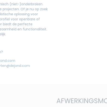
ermisch (niet-)onderbroken
re projecten. Of je nu op zoek
listische oplossing voor
profiel voor openbare of
 biedt de perfecte
zaamheid en functionaliteit.
ijk.
en?
jond.com
luyten@dejond.com
AFWERKINGSMO