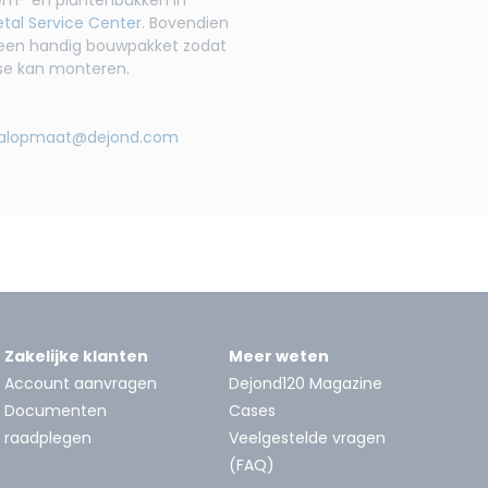
tal Service Center
. Bovendien
n een handig bouwpakket zodat
tse kan monteren.
alopmaat@dejond.com
Zakelijke klanten
Meer weten
Account aanvragen
Dejond120 Magazine
Documenten
Cases
raadplegen
Veelgestelde vragen
(FAQ)