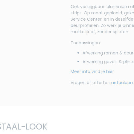
Ook verkrijgbaar: aluminium a
strips. Op maat geplooid, ge­k
Service Center, en in dezelfde
deurprofielen. Zo werk je bin
makkelijk af, zonder spleten.
Toepassingen:
Afwerking ramen & deu
Afwerking gevels & plint
Meer info vind je hier
Vragen of offerte:
metaalopm
STAAL-LOOK