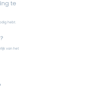
ing te
odig hebt.
n?
lijk van het
?