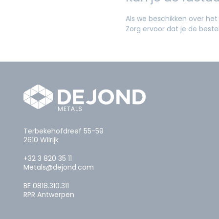
Als we beschikken over het
Zorg ervoor dat je de beste
Terbekehofdreef 55-59
2610 Wilrijk
+32 3 820 35 11
Metals@dejond.com
BE 0818.310.311
RPR Antwerpen