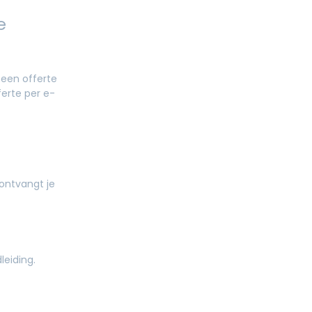
e
 een offerte
ferte per e-
ontvangt je
leiding.