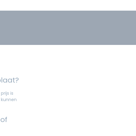
plaat?
rijs is
n kunnen
 of