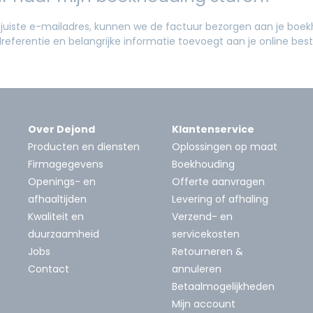
 juiste e-mailadres, kunnen we de factuur bezorgen aan je boek
lreferentie en belangrijke informatie toevoegt aan je online beste
Over Dejond
Klantenservice
Producten en diensten
Oplossingen op maat
Firmagegevens
Boekhouding
Openings- en
Offerte aanvragen
afhaaltijden
Levering of afhaling
Kwaliteit en
Verzend- en
duurzaamheid
servicekosten
Jobs
Retourneren &
Contact
annuleren
Betaalmogelijkheden
Mijn account