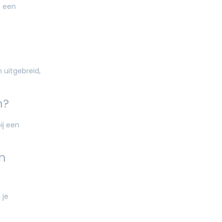
e een
 uitgebreid,
n?
ij een
en
 je