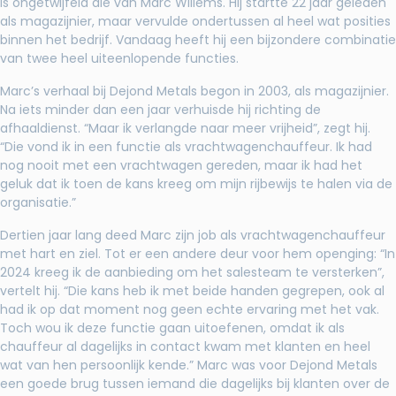
is ongetwijfeld die van Marc Willems. Hij startte 22 jaar geleden
als magazijnier, maar vervulde ondertussen al heel wat posities
binnen het bedrijf. Vandaag heeft hij een bijzondere combinatie
van twee heel uiteenlopende functies.
Marc’s verhaal bij Dejond Metals begon in 2003, als magazijnier.
Na iets minder dan een jaar verhuisde hij richting de
afhaaldienst. “Maar ik verlangde naar meer vrijheid”, zegt hij.
“Die vond ik in een functie als vrachtwagenchauffeur. Ik had
nog nooit met een vrachtwagen gereden, maar ik had het
geluk dat ik toen de kans kreeg om mijn rijbewijs te halen via de
organisatie.”
Dertien jaar lang deed Marc zijn job als vrachtwagenchauffeur
met hart en ziel. Tot er een andere deur voor hem openging: “In
2024 kreeg ik de aanbieding om het salesteam te versterken”,
vertelt hij. “Die kans heb ik met beide handen gegrepen, ook al
had ik op dat moment nog geen echte ervaring met het vak.
Toch wou ik deze functie gaan uitoefenen, omdat ik als
chauffeur al dagelijks in contact kwam met klanten en heel
wat van hen persoonlijk kende.” Marc was voor Dejond Metals
een goede brug tussen iemand die dagelijks bij klanten over de