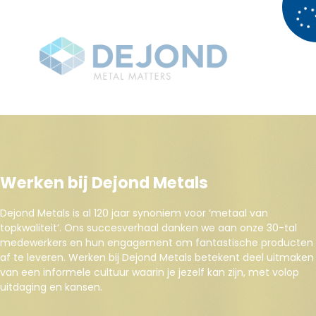
Werken bij Dejond Metals
Dejond Metals is al 120 jaar synoniem voor ‘metaal van
topkwaliteit’. Ons succesverhaal danken we aan onze 30-tal
medewerkers en hun engagement om fantastische producten
af te leveren. Werken bij Dejond Metals betekent deel uitmaken
van een informele cultuur waarin je jezelf kan zijn, met volop
uitdaging en kansen.