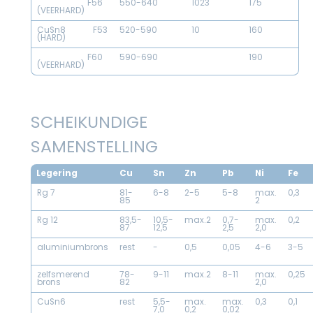
F56
550-640
1023
175
(VEERHARD)
CuSn8 F53
520-590
10
160
(HARD)
F60
590-690
190
(VEERHARD)
SCHEIKUNDIGE
SAMENSTELLING
Legering
Cu
Sn
Zn
Pb
Ni
Fe
Rg 7
81-
6-8
2-5
5-8
max.
0,3
85
2
Rg 12
83,5-
10,5-
max.2
0,7-
max.
0,2
87
12,5
2,5
2,0
aluminiumbrons
rest
-
0,5
0,05
4-6
3-5
zelfsmerend
78-
9-11
max.2
8-11
max.
0,25
brons
82
2,0
CuSn6
rest
5,5-
max.
max.
0,3
0,1
7,0
0,2
0,02