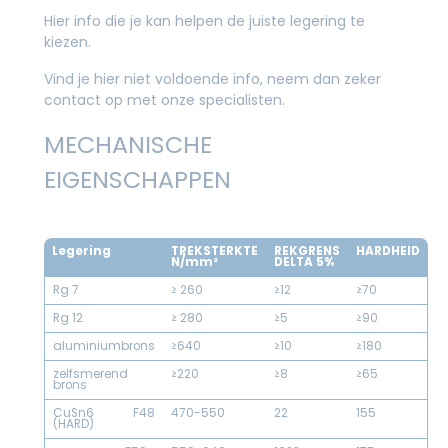
Hier info die je kan helpen de juiste legering te
kiezen.
Vind je hier niet voldoende info, neem dan zeker
contact op met onze specialisten.
MECHANISCHE
EIGENSCHAPPEN
Legering
TREKSTERKTE
REKGRENS
HARDHEID
N/mm²
DELTA 5%
Rg 7
≥ 260
≥12
≥70
Rg 12
≥ 280
≥5
≥90
aluminiumbrons
≥640
≥10
≥180
zelfsmerend
≥220
≥8
≥65
brons
CuSn6 F48
470-550
22
155
(HARD)