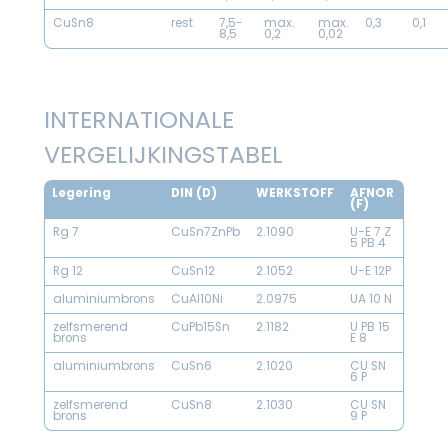
CuSn8
rest
7,5-
max.
max.
0,3
0,1
8,5
0,2
0,02
INTERNATIONALE
VERGELIJKINGSTABEL
Legering
DIN (D)
WERKSTOFF
AFNOR
(F)
Rg 7
CuSn7ZnPb
2.1090
U-E 7 Z
5 PB 4
Rg 12
CuSn12
2.1052
U-E 12P
aluminiumbrons
CuAl10Ni
2.0975
UA 10 N
zelfsmerend
CuPb15Sn
2.1182
U PB 15
brons
E 8
aluminiumbrons
CuSn6
2.1020
CU SN
6 P
zelfsmerend
CuSn8
2.1030
CU SN
brons
9 P