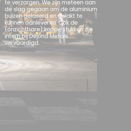
te verzorgen. We zijn meteen aan
de slag gegaan om de aluminium
buizen gelaserd en gelakt te
kunnen aanleveren. Ook de
(onzichtbare) koppelstukken zijn
intern bij Dejond Metals
vervaardigd.