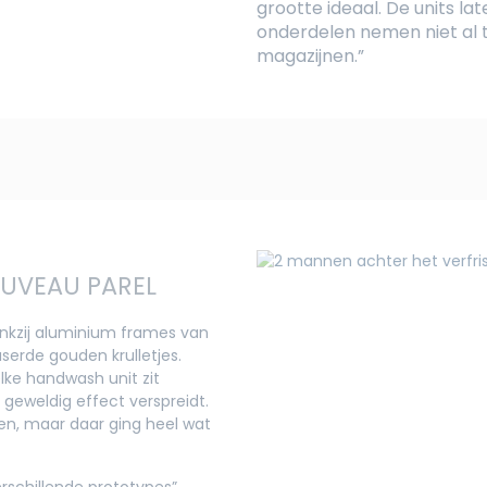
grootte ideaal. De units lat
onderdelen nemen niet al t
magazijnen.”
UVEAU PAREL
dankzij aluminium frames van
serde gouden krulletjes.
elke handwash unit zit
 geweldig effect verspreidt.
en, maar daar ging heel wat
rschillende prototypes”,