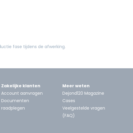
Zakelijke klanten
Meer weten
Account aanvragen
Dejond120 Magazine
Documenten
Cases
raadplegen
Veelgestelde vragen
(FAQ)