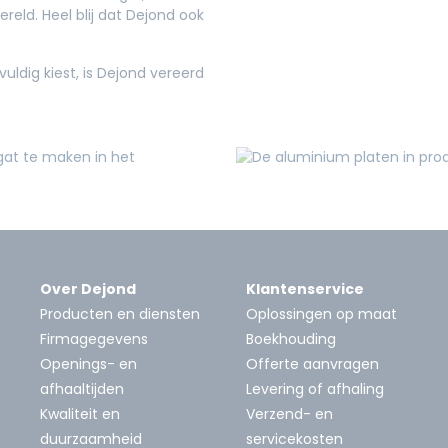
eld. Heel blij dat Dejond ook
ldig kiest, is Dejond vereerd
Over Dejond
Klantenservice
Producten en diensten
Oplossingen op maat
Firmagegevens
Boekhouding
Openings- en
Offerte aanvragen
afhaaltijden
Levering of afhaling
Kwaliteit en
Verzend- en
duurzaamheid
servicekosten