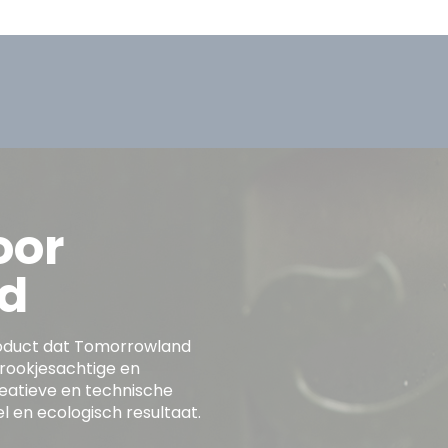
oor
d
product dat Tomorrowland
rookjesachtige en
eatieve en technische
l en ecologisch resultaat.