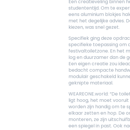
Een creatieveling binnen 
studententijd. Om te experi
eens aluminium blokjes halen
met het degelijke advies. 
kiezen, was snel gezet.
Specifiek ging deze opdrac
specifieke toepassing om 
festivaltoiletzone. En het m
log en duurzamer dan de ge
Een eigen creatie zou idea
bedacht compacte handwas
modulair geschakeld kunne
geknipte materiaal.
WEAREONE.world: “De toilet
ligt hoog, het moet vooruit
worden zijn handig om te sp
elkaar zetten en hop. De o
monteren, ze zijn uitschuifb
een spiegel in past. Ook n