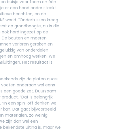
 een buisje voor foam en één
je er een hand onder steekt.
itieve berichten, en de
E.world. “Ondertussen kreeg
rst op grondhoogte, nu is die
ook hard ingezet op de
el. De bouten en moeren
unnen verloren geraken en
gelukkig van onderdelen
liggen en omhoog werken. We
itingen. Het resultaat is
weekends zijn de platen quasi
 voeten onderaan wel eens
as een goede zet. Duurzaam
product. “Dat is belangrijk
 “In een spin-off denken we
r kan. Dat gaat bijvoorbeeld
n materialen, zo weinig
We zijn dan wel een
bekendste uiting is, maar we