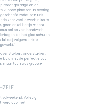
 op maat gezaagd en de
e kunnen plaatsen. In overleg
jgeschaafd zodat zo’n unit
lgde zeer veel laswerk in korte
de, geen enkel kiertje mocht
 neus pal op zo’n handwash
derbogen. Na het glad schuren
akkerij volgens strikte
 gewerkt.”
bovenstukken, onderstukken,
e klok, met de perfectie voor
tie, maar toch was grootse
HZELF
stivalweekend. Volledig
t werd door het