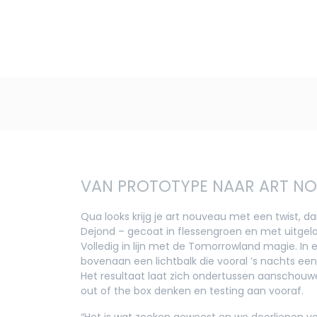
VAN PROTOTYPE NAAR ART NO
Qua looks krijg je art nouveau met een twist, 
Dejond – gecoat in flessengroen en met uitgela
Volledig in lijn met de Tomorrowland magie. In 
bovenaan een lichtbalk die vooral ’s nachts een
Het resultaat laat zich ondertussen aanschouw
out of the box denken en testing aan vooraf.
“Het is wat zoeken geweest en we doorliepen ve