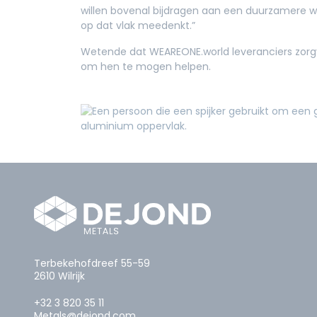
willen bovenal bijdragen aan een duurzamere wer
op dat vlak meedenkt.”
Wetende dat WEAREONE.world leveranciers zorgvu
om hen te mogen helpen.
Terbekehofdreef 55-59
2610 Wilrijk
+32 3 820 35 11
Metals@dejond.com