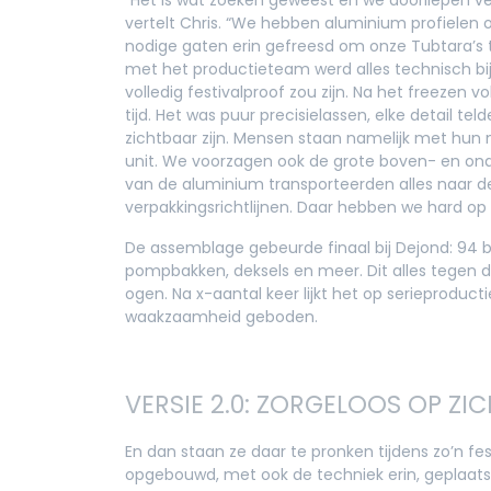
vertelt Chris. “We hebben aluminium profielen
nodige gaten erin gefreesd om onze Tubtara’s t
met het productieteam werd alles technisch bi
volledig festivalproof zou zijn. Na het freezen vo
tijd. Het was puur precisielassen, elke detail tel
zichtbaar zijn. Mensen staan namelijk met hun
unit. We voorzagen ook de grote boven- en on
van de aluminium transporteerden alles naar de l
verpakkingsrichtlijnen. Daar hebben we hard op
De assemblage gebeurde finaal bij Dejond: 94 
pompbakken, deksels en meer. Dit alles tegen d
ogen. Na x-aantal keer lijkt het op serieproduc
waakzaamheid geboden.
VERSIE 2.0: ZORGELOOS OP ZIC
En dan staan ze daar te pronken tijdens zo’n fe
opgebouwd, met ook de techniek erin, geplaats