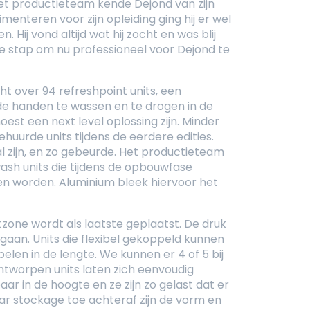
het productieteam kende Dejond van zijn
menteren voor zijn opleiding ging hij er wel
. Hij vond altijd wat hij zocht en was blij
De stap om nu professioneel voor Dejond te
ht over 94 refreshpoint units, een
de handen te wassen en te drogen in de
oest een next level oplossing zijn. Minder
huurde units tijdens de eerdere edities.
al zijn, en zo gebeurde. Het productieteam
h units die tijdens de opbouwfase
n worden. Aluminium bleek hiervoor het
zone wordt als laatste geplaatst. De druk
 gaan. Units die flexibel gekoppeld kunnen
elen in de lengte. We kunnen er 4 of 5 bij
ntworpen units laten zich eenvoudig
aar in de hoogte en ze zijn zo gelast dat er
aar stockage toe achteraf zijn de vorm en