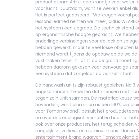
productieteam Ari-ki: een kraantje voor water,
voor lucht. Duurzaam, want ze werken enkel als 
Het is perfect gedoseerd. “We kregen vooral pos
lessons learned nemen we mee”, aldus WEAREON
het systeem een upgrade. De techniek stond ee
op ergonomische hoogte gebracht. We hebben 
onderlinge verbindingen voor de lock en spieg
hebben gewerkt, maar te veel losse objecten k
niemand wordt tijdens de opbouw op de weide 
vastmaken terwijl hij of zij op de grond moet 
hebben daarom gekozen voor eenvoudige spanslu
een systeem dat zorgeloos op zichzelf staat.”
De handwash units zijn robuust gebleken. Na 3 
ongeschonden. Te weten dat mensen met hun
tegen zo’n unit stampen. De materiaalkeuze w
bovendien, want aluminium is een 100% circulair 
voor Tomorrowland”, besluit het productieteam.
na over ons ecologisch verhaal en hoe het bete
ook over onze producten, het terug scheiden va
mogelijk snijverlies… en aluminium past daarin. 
entertainment brand waarvan Tomorrowland de 