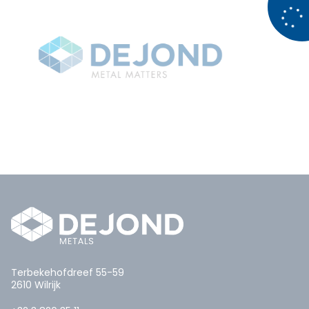
Terbekehofdreef 55-59
2610 Wilrijk