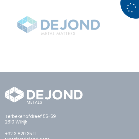
Terbekehofdreef 55-59
2610 Wilrijk
+32 3 820 35 11