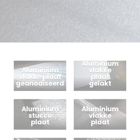
Aluminium
Aluminium
vlakke
vlakke plaat
plaat
geanodiseerd
gelakt
Aluminium
Aluminium
stucco
vlakke
plaat
plaat