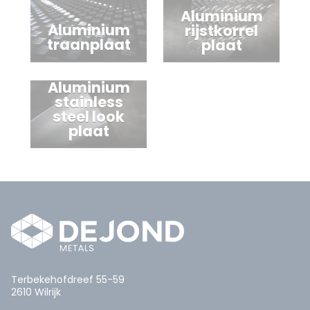
Aluminium
Aluminium
rijstkorrel
traanplaat
plaat
Aluminium
stainless
steel look
plaat
Terbekehofdreef 55-59
2610 Wilrijk