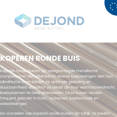
KOPEREN RONDE BUIS
Koperen ronde buizen zijn veelgevraagde metallische
componenten die uitblinken in diverse toepassingen. Met hun
cilindrische vorm bieden ze optimale geleiding en
duurzaamheid, waardoor ze ideaal zijn voor warmteoverdracht,
koelsystemen en leidingnetwerken. Deze buizen worden
frequent gebruikt in HVAC-systemen, koeltechniek en
waterleidingen.
De voordelen van koperen ronde buizen zijn talrijk. Ze bieden