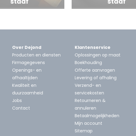
staaf
staaf
Over Dejond
Klantenservice
Producten en diensten
Oplossingen op maat
Firmagegevens
Boekhouding
Openings- en
Offerte aanvragen
afhaaltijden
Levering of afhaling
Kwaliteit en
Verzend- en
duurzaamheid
servicekosten
Jobs
Retourneren &
Contact
annuleren
Betaalmogelijkheden
Mijn account
Sitemap