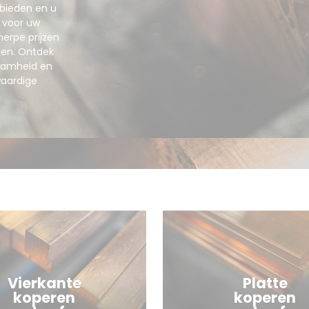
 bieden en u
n voor uw
herpe prijzen
len. Ontdek
zaamheid en
waardige
Vierkante
Platte
koperen
koperen