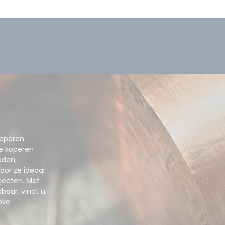
koperen
ze koperen
eden,
or ze ideaal
ojecten. Met
baar, vindt u
eke