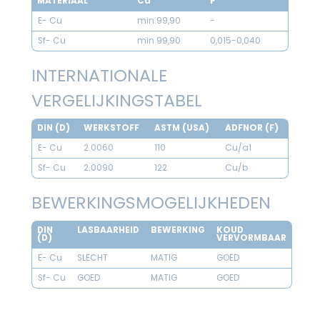
MATERIAAL
Cu
P
E- Cu
min.99,90
-
Sf- Cu
min.99,90
0,015-0,040
INTERNATIONALE
VERGELIJKINGSTABEL
DIN (D)
WERKSTOFF
ASTM (USA)
ADFNOR (F)
E- Cu
2.0060
110
Cu/a1
Sf- Cu
2.0090
122
Cu/b
BEWERKINGSMOGELIJKHEDEN
DIN
LASBAARHEID
BEWERKING
KOUD
(D)
VERVORMBAAR
E- Cu
SLECHT
MATIG
GOED
Sf- Cu
GOED
MATIG
GOED