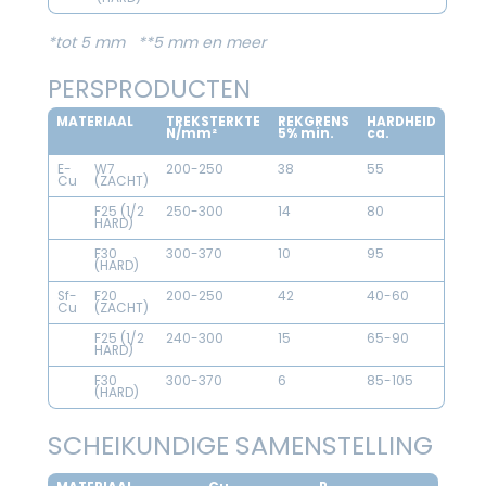
*tot 5 mm **5 mm en meer
PERSPRODUCTEN
MATERIAAL
TREKSTERKTE
REKGRENS
HARDHEID
N/mm²
5% min.
ca.
E-
W7
200-250
38
55
Cu
(ZACHT)
F25 (1/2
250-300
14
80
HARD)
F30
300-370
10
95
(HARD)
Sf-
F20
200-250
42
40-60
Cu
(ZACHT)
F25 (1/2
240-300
15
65-90
HARD)
F30
300-370
6
85-105
(HARD)
SCHEIKUNDIGE SAMENSTELLING