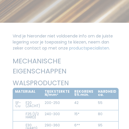
Vind je hieronder niet voldoende info om de juiste
legering voor je toepassing te kiezen, neem dan
zeker contact op met onze
productspecialisten
.
MECHANISCHE
EIGENSCHAPPEN
WALSPRODUCTEN
MATERIAAL
TREKSTERKTE
REKGRENS
HARDHEID
N/mm²
5% min.
ca.
SF-
F20
200-250
42
55
Cu
(ZACHT)
F25 (1/2
240-300
15*
80
HARD)
F30
290-360
6**
95
(HARD)