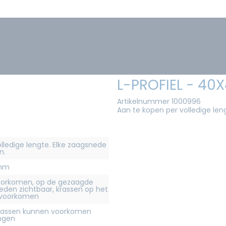
L-PROFIEL - 4
Artikelnummer 1000996
Aan te kopen per volledige len
olledige lengte. Elke zaagsnede
n.
4mm
orkomen, op de gezaagde
eden zichtbaar, krassen op het
 voorkomen
krassen kunnen voorkomen
ingen