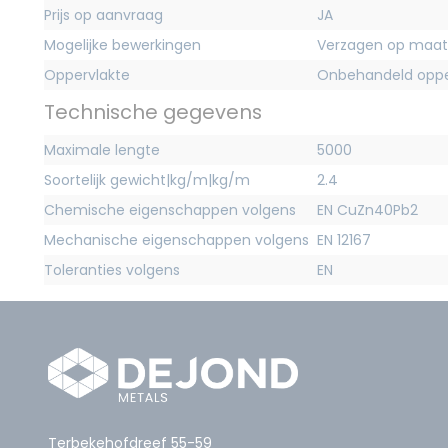
Prijs op aanvraag
JA
Mogelijke bewerkingen
Verzagen op maat
Oppervlakte
Onbehandeld oppe
Technische gegevens
Maximale lengte
5000
Soortelijk gewicht|kg/m|kg/m
2.4
Chemische eigenschappen volgens
EN CuZn40Pb2
Mechanische eigenschappen volgens
EN 12167
Toleranties volgens
EN
Terbekehofdreef 55-59