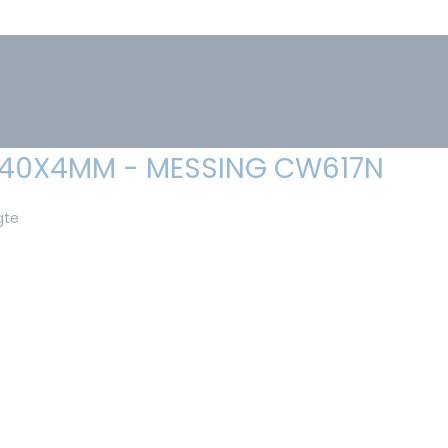
0X40X4MM - MESSING CW617N
gte