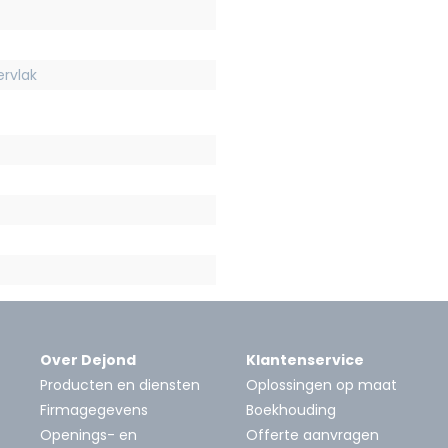
rvlak
Over Dejond
Klantenservice
Producten en diensten
Oplossingen op maat
Firmagegevens
Boekhouding
Openings- en
Offerte aanvragen