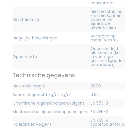
voorkomen
Niet beschermd,
krassen kunnen
Bescherming
voorkomen
tijdens de
bewerkingen
Verzagen op
Mogelijke bewerkingen
maat-verstek
Onbehandeld
aluminium (kan
Oppervlakte
in vochtige
omstandigheden
corroderen)
Technische gegevens
Maximale lengte
6000
Soortelijk gewicht|kg/m|kg/m
0.81
Chemische eigenschappen volgens
EN 573-3
Mechanische eigenschappen volgens
EN 755-2
EN 755-9
Toleranties volgens
(voor/pour/for D,