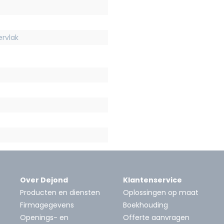
rvlak
Over Dejond
Klantenservice
Producten en diensten
Oplossingen op maat
Firmagegevens
Boekhouding
Openings- en
Offerte aanvragen