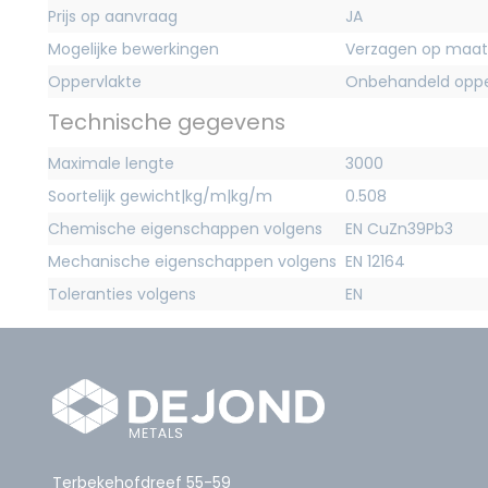
Prijs op aanvraag
JA
Mogelijke bewerkingen
Verzagen op maat
Oppervlakte
Onbehandeld oppe
Technische gegevens
Maximale lengte
3000
Soortelijk gewicht|kg/m|kg/m
0.508
Chemische eigenschappen volgens
EN CuZn39Pb3
Mechanische eigenschappen volgens
EN 12164
Toleranties volgens
EN
Terbekehofdreef 55-59