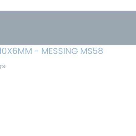
- 10X6MM - MESSING MS58
gte