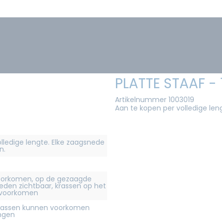
PLATTE STAAF 
Artikelnummer 1003019
Aan te kopen per volledige len
olledige lengte. Elke zaagsnede
n.
orkomen, op de gezaagde
eden zichtbaar, krassen op het
 voorkomen
krassen kunnen voorkomen
ingen