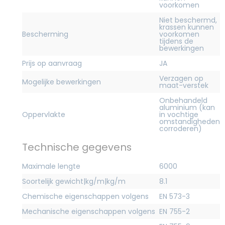
voorkomen
Niet beschermd,
krassen kunnen
Bescherming
voorkomen
tijdens de
bewerkingen
Prijs op aanvraag
JA
Verzagen op
Mogelijke bewerkingen
maat-verstek
Onbehandeld
aluminium (kan
Oppervlakte
in vochtige
omstandigheden
corroderen)
Technische gegevens
Maximale lengte
6000
Soortelijk gewicht|kg/m|kg/m
8.1
Chemische eigenschappen volgens
EN 573-3
Mechanische eigenschappen volgens
EN 755-2