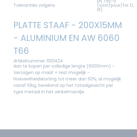
EN 755-9
Toleranties volgens
(voor/pour/for D,
Ø)
PLATTE STAAF - 200X15MM
- ALUMINIUM EN AW 6060
T66
Artikelnummer 1001424
Aan te kopen per volledige lengte (6000mm) -
Verzagen op maat + rest mogelijk -
Hoeveelheidskorting tot meer dan 50%, al mogelijk
vanaf 10kg, berekend op het totaalgewicht per
type metaal in het winkelmandje.