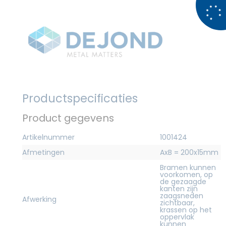
Productspecificaties
Product gegevens
Artikelnummer
1001424
Afmetingen
AxB = 200x15mm
Bramen kunnen
voorkomen, op
de gezaagde
kanten zijn
zaagsneden
Afwerking
zichtbaar,
krassen op het
oppervlak
kunnen