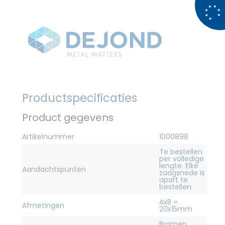
Productspecificaties
Product gegevens
Artikelnummer
1000898
Te bestellen
per volledige
lengte. Elke
Aandachtspunten
zaagsnede is
apart te
bestellen.
AxB =
Afmetingen
20x15mm
Bramen