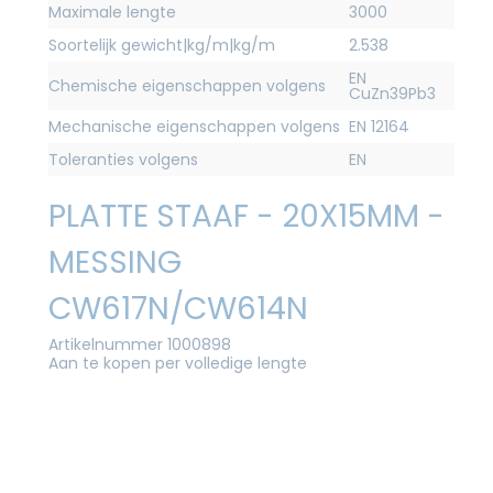
Maximale lengte
3000
Soortelijk gewicht|kg/m|kg/m
2.538
EN
Chemische eigenschappen volgens
CuZn39Pb3
Mechanische eigenschappen volgens
EN 12164
Toleranties volgens
EN
PLATTE STAAF - 20X15MM -
MESSING
CW617N/CW614N
Artikelnummer 1000898
Aan te kopen per volledige lengte