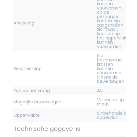
kunnen
voorkomen,
op de
gezaagde
kanten zijn
Afwerking
zaagsneden
zichtbaar,
krassen op
het oppervlak
kunnen
voorkomen
Niet
beschermd,
krassen
Bescherming
kunnen
voorkomen
tijdens de
bewerkingen
Prijs op aanvraag
JA
Verzagen op
Mogelijke bewerkingen
maat
Onbehandeld
Oppervlakte
oppervlak
Technische gegevens