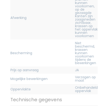
kunnen
voorkomen,
op de
gezaagde
kanten zijn
Afwerking
zaagsneden
zichtbaar,
krassen op
het oppervlak
kunnen
voorkomen
Niet
beschermd,
krassen
Bescherming
kunnen
voorkomen
tijdens de
bewerkingen
Prijs op aanvraag
JA
Verzagen op
Mogelijke bewerkingen
maat
Onbehandeld
Oppervlakte
oppervlak
Technische gegevens