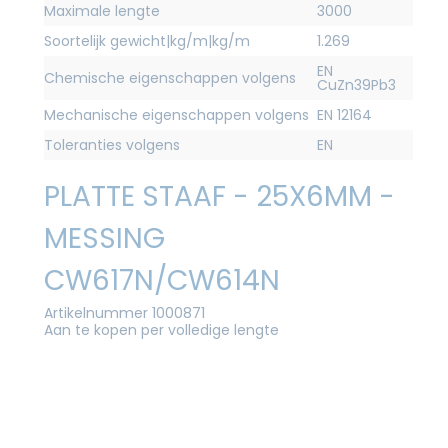
Maximale lengte
3000
Soortelijk gewicht|kg/m|kg/m
1.269
EN
Chemische eigenschappen volgens
CuZn39Pb3
Mechanische eigenschappen volgens
EN 12164
Toleranties volgens
EN
PLATTE STAAF - 25X6MM -
MESSING
CW617N/CW614N
Artikelnummer 1000871
Aan te kopen per volledige lengte