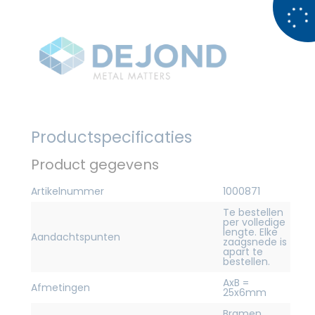
Productspecificaties
Product gegevens
Artikelnummer
1000871
Te bestellen
per volledige
lengte. Elke
Aandachtspunten
zaagsnede is
apart te
bestellen.
AxB =
Afmetingen
25x6mm
Bramen