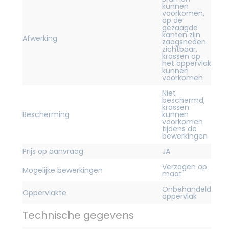
kunnen
voorkomen,
op de
gezaagde
kanten zijn
Afwerking
zaagsneden
zichtbaar,
krassen op
het oppervlak
kunnen
voorkomen
Niet
beschermd,
krassen
Bescherming
kunnen
voorkomen
tijdens de
bewerkingen
Prijs op aanvraag
JA
Verzagen op
Mogelijke bewerkingen
maat
Onbehandeld
Oppervlakte
oppervlak
Technische gegevens