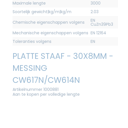
Maximale lengte
3000
Soortelijk gewicht|kg/m|kg/m
2.03
EN
Chemische eigenschappen volgens
CuZn39Pb3
Mechanische eigenschappen volgens
EN 12164
Toleranties volgens
EN
PLATTE STAAF - 30X8MM -
MESSING
CW617N/CW614N
Artikelnummer 1000881
Aan te kopen per volledige lengte