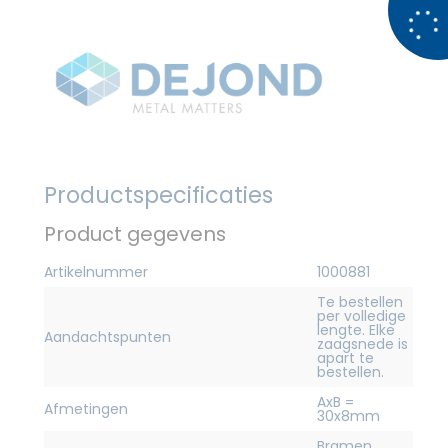
Productspecificaties
Product gegevens
Artikelnummer
1000881
Te bestellen
per volledige
lengte. Elke
Aandachtspunten
zaagsnede is
apart te
bestellen.
AxB =
Afmetingen
30x8mm
Bramen