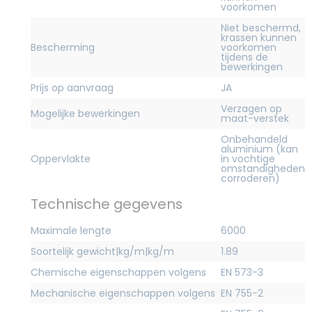
voorkomen
Niet beschermd,
krassen kunnen
Bescherming
voorkomen
tijdens de
bewerkingen
Prijs op aanvraag
JA
Verzagen op
Mogelijke bewerkingen
maat-verstek
Onbehandeld
aluminium (kan
Oppervlakte
in vochtige
omstandigheden
corroderen)
Technische gegevens
Maximale lengte
6000
Soortelijk gewicht|kg/m|kg/m
1.89
Chemische eigenschappen volgens
EN 573-3
Mechanische eigenschappen volgens
EN 755-2