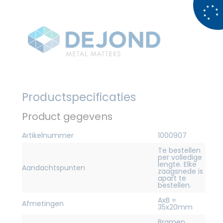
Productspecificaties
Product gegevens
Artikelnummer
1000907
Te bestellen
per volledige
lengte. Elke
Aandachtspunten
zaagsnede is
apart te
bestellen.
AxB =
Afmetingen
35x20mm
Bramen