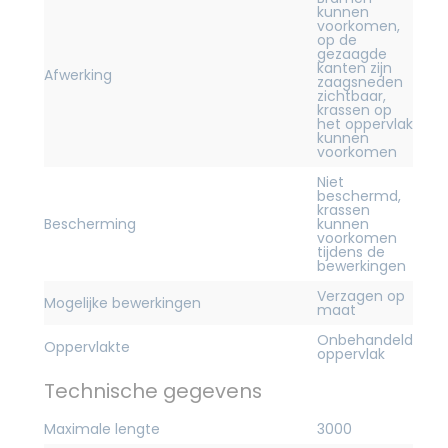
kunnen
voorkomen,
op de
gezaagde
kanten zijn
Afwerking
zaagsneden
zichtbaar,
krassen op
het oppervlak
kunnen
voorkomen
Niet
beschermd,
krassen
Bescherming
kunnen
voorkomen
tijdens de
bewerkingen
Verzagen op
Mogelijke bewerkingen
maat
Onbehandeld
Oppervlakte
oppervlak
Technische gegevens
Maximale lengte
3000