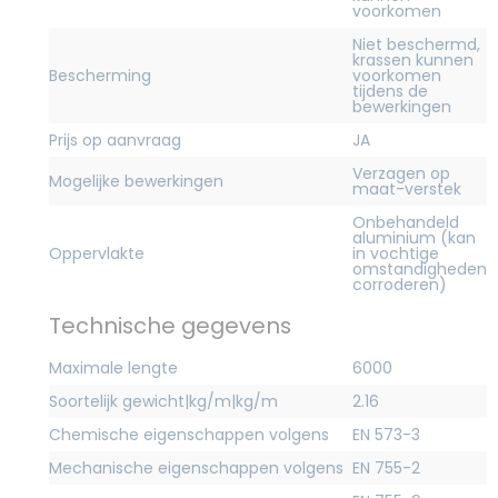
voorkomen
Niet beschermd,
krassen kunnen
Bescherming
voorkomen
tijdens de
bewerkingen
Prijs op aanvraag
JA
Verzagen op
Mogelijke bewerkingen
maat-verstek
Onbehandeld
aluminium (kan
Oppervlakte
in vochtige
omstandigheden
corroderen)
Technische gegevens
Maximale lengte
6000
Soortelijk gewicht|kg/m|kg/m
2.16
Chemische eigenschappen volgens
EN 573-3
Mechanische eigenschappen volgens
EN 755-2