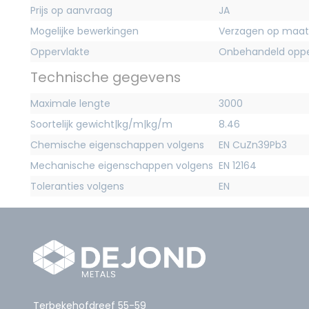
Prijs op aanvraag
JA
Mogelijke bewerkingen
Verzagen op maat
Oppervlakte
Onbehandeld oppe
Technische gegevens
Maximale lengte
3000
Soortelijk gewicht|kg/m|kg/m
8.46
Chemische eigenschappen volgens
EN CuZn39Pb3
Mechanische eigenschappen volgens
EN 12164
Toleranties volgens
EN
Terbekehofdreef 55-59