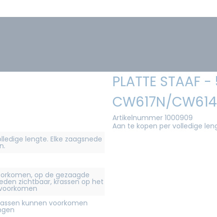
PLATTE STAAF 
CW617N/CW61
Artikelnummer 1000909
Aan te kopen per volledige len
olledige lengte. Elke zaagsnede
n.
orkomen, op de gezaagde
eden zichtbaar, krassen op het
 voorkomen
krassen kunnen voorkomen
ingen