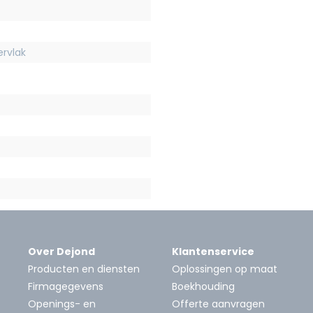
rvlak
Over Dejond
Klantenservice
Producten en diensten
Oplossingen op maat
Firmagegevens
Boekhouding
Openings- en
Offerte aanvragen