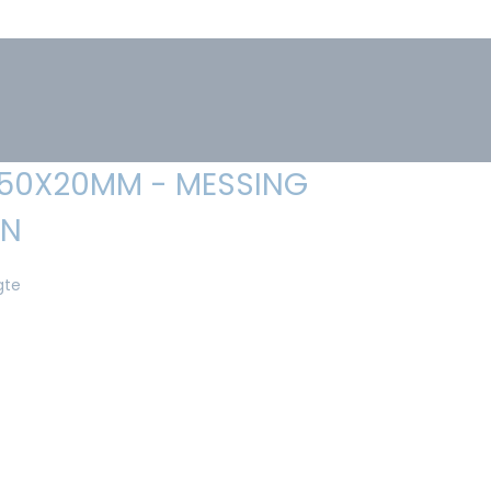
- 50X20MM - MESSING
4N
gte