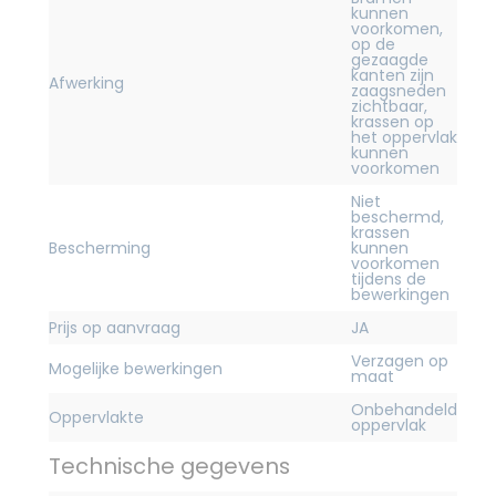
kunnen
voorkomen,
op de
gezaagde
kanten zijn
Afwerking
zaagsneden
zichtbaar,
krassen op
het oppervlak
kunnen
voorkomen
Niet
beschermd,
krassen
Bescherming
kunnen
voorkomen
tijdens de
bewerkingen
Prijs op aanvraag
JA
Verzagen op
Mogelijke bewerkingen
maat
Onbehandeld
Oppervlakte
oppervlak
Technische gegevens