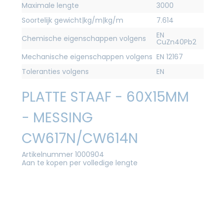
Maximale lengte
3000
Soortelijk gewicht|kg/m|kg/m
7.614
EN
Chemische eigenschappen volgens
CuZn40Pb2
Mechanische eigenschappen volgens
EN 12167
Toleranties volgens
EN
PLATTE STAAF - 60X15MM
- MESSING
CW617N/CW614N
Artikelnummer 1000904
Aan te kopen per volledige lengte