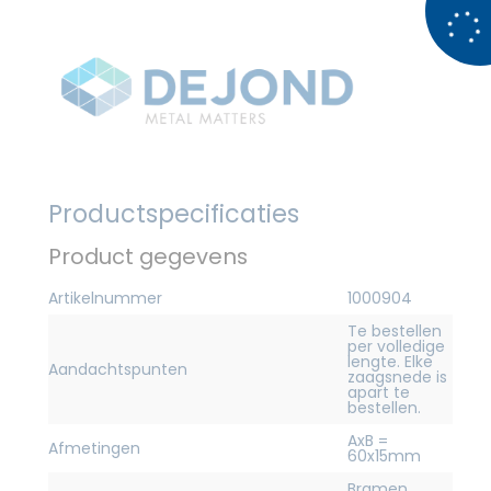
Productspecificaties
Product gegevens
Artikelnummer
1000904
Te bestellen
per volledige
lengte. Elke
Aandachtspunten
zaagsnede is
apart te
bestellen.
AxB =
Afmetingen
60x15mm
Bramen