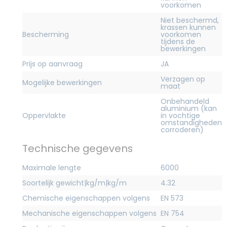
voorkomen
Niet beschermd,
krassen kunnen
Bescherming
voorkomen
tijdens de
bewerkingen
Prijs op aanvraag
JA
Verzagen op
Mogelijke bewerkingen
maat
Onbehandeld
aluminium (kan
Oppervlakte
in vochtige
omstandigheden
corroderen)
Technische gegevens
Maximale lengte
6000
Soortelijk gewicht|kg/m|kg/m
4.32
Chemische eigenschappen volgens
EN 573
Mechanische eigenschappen volgens
EN 754