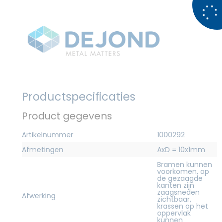
Productspecificaties
Product gegevens
Artikelnummer
1000292
Afmetingen
AxD = 10x1mm
Bramen kunnen
voorkomen, op
de gezaagde
kanten zijn
zaagsneden
Afwerking
zichtbaar,
krassen op het
oppervlak
kunnen