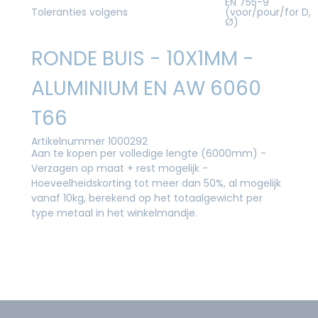
EN 755-9
Toleranties volgens
(voor/pour/for D,
Ø)
RONDE BUIS - 10X1MM -
ALUMINIUM EN AW 6060
T66
Artikelnummer 1000292
Aan te kopen per volledige lengte (6000mm) -
Verzagen op maat + rest mogelijk -
Hoeveelheidskorting tot meer dan 50%, al mogelijk
vanaf 10kg, berekend op het totaalgewicht per
type metaal in het winkelmandje.