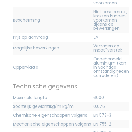
voorkomen
Niet beschermd,
krassen kunnen
Bescherming
voorkomen
tijdens de
bewerkingen
Prijs op aanvraag
JA
Verzagen op
Mogelijke bewerkingen
maat-verstek
Onbehandeld
aluminium (kan
Oppervlakte
in vochtige
omstandigheden
corroderen)
Technische gegevens
Maximale lengte
6000
Soortelijk gewicht|kg/m|kg/m
0.076
Chemische eigenschappen volgens
EN 573-3
Mechanische eigenschappen volgens
EN 755-2