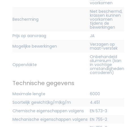
voorkomen
Niet beschermd,
krassen kunnen
Bescherming
voorkomen
tijdens de
bewerkingen
Prijs op aanvraag
JA
Verzagen op
Mogelijke bewerkingen
maat-verstek
Onbehandeld
aluminium (kan
Oppervlakte
in vochtige
omstandigheden
corroderen)
Technische gegevens
Maximale lengte
6000
Soortelijk gewicht|kg/m|kg/m
4.451
Chemische eigenschappen volgens
EN 573-3
Mechanische eigenschappen volgens
EN 755-2