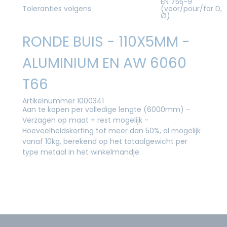
EN 755-9
Toleranties volgens
(voor/pour/for D,
Ø)
RONDE BUIS - 110X5MM -
ALUMINIUM EN AW 6060
T66
Artikelnummer 1000341
Aan te kopen per volledige lengte (6000mm) -
Verzagen op maat + rest mogelijk -
Hoeveelheidskorting tot meer dan 50%, al mogelijk
vanaf 10kg, berekend op het totaalgewicht per
type metaal in het winkelmandje.