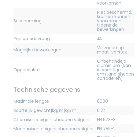
voorkomen
Niet beschermd,
krassen kunnen
Bescherming
voorkomen
tijdens de
bewerkingen
Prijs op aanvraag
JA
Verzagen op
Mogelijke bewerkingen
maat-verstek
Onbehandeld
aluminium (kan
Oppervlakte
in vochtige
omstandigheden
corroderen)
Technische gegevens
Maximale lengte
6000
Soortelijk gewicht|kg/m|kg/m
0.24
Chemische eigenschappen volgens
EN 573-3
Mechanische eigenschappen volgens
EN 755-2