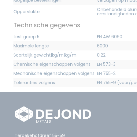
Mogelijke bewerkingen
Verzagen op maat
Onbehandeld alum
Oppervlakte
omstandigheden c
Technische gegevens
test groep 5
EN AW 6060
Maximale lengte
6000
Soortelijk gewicht|kg/m|kg/m
0.22
Chemische eigenschappen volgens
EN 573-3
Mechanische eigenschappen volgens
EN 755-2
Toleranties volgens
EN 755-9 (voor/pou
Terbekehofdreef 55-59