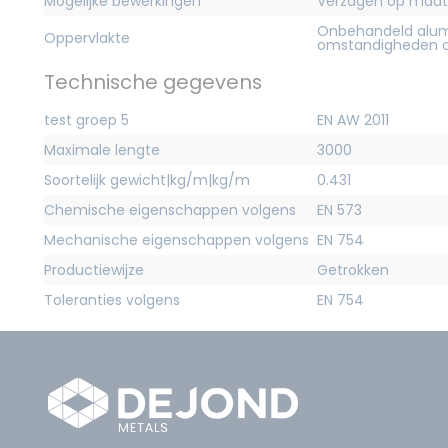
Mogelijke bewerkingen
Verzagen op maat
Onbehandeld alum
Oppervlakte
omstandigheden c
Technische gegevens
test groep 5
EN AW 2011
Maximale lengte
3000
Soortelijk gewicht|kg/m|kg/m
0.431
Chemische eigenschappen volgens
EN 573
Mechanische eigenschappen volgens
EN 754
Productiewijze
Getrokken
Toleranties volgens
EN 754