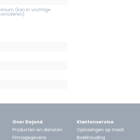
inium (kan in vochtige
orroderen)
Over Dejond
Klantenservice
Producten en diensten
Oplossingen op maat
Firmagegevens
Boekhouding