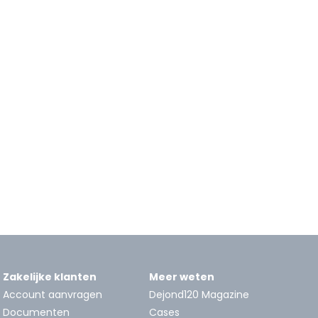
Zakelijke klanten
Meer weten
Account aanvragen
Dejond120 Magazine
Documenten
Cases