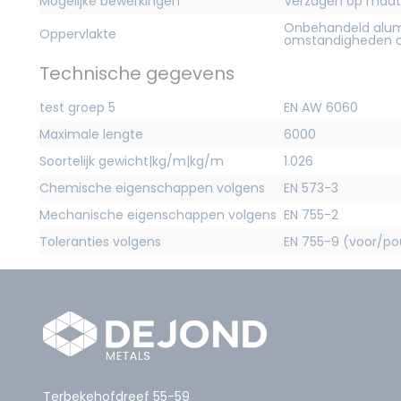
Mogelijke bewerkingen
Verzagen op maat
Onbehandeld alum
Oppervlakte
omstandigheden c
Technische gegevens
test groep 5
EN AW 6060
Maximale lengte
6000
Soortelijk gewicht|kg/m|kg/m
1.026
Chemische eigenschappen volgens
EN 573-3
Mechanische eigenschappen volgens
EN 755-2
Toleranties volgens
EN 755-9 (voor/pou
Terbekehofdreef 55-59