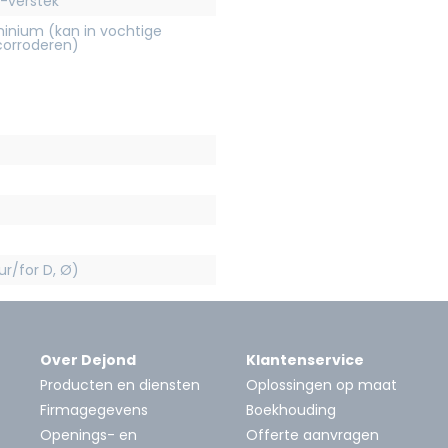
-verstek
inium (kan in vochtige
orroderen)
r/for D, Ø)
Over Dejond
Klantenservice
Producten en diensten
Oplossingen op maat
Firmagegevens
Boekhouding
Openings- en
Offerte aanvragen