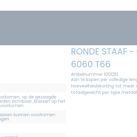
RONDE STAAF -
6060 T66
Artikelnummer 1001251
Aan te kopen per volledige le
Hoeveelheidskorting tot meer d
totaalgewicht per type metaal
orkomen, op de gezaagde
eden zichtbaar, krassen op het
 voorkomen
krassen kunnen voorkomen
ingen