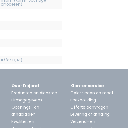
inium (kan in vochtige
orroderen)
r/for D, Ø)
Over Dejond
Klantenservice
Producten en diensten
Oplossingen op maat
Firmagegevens
Boekhouding
Openings- en
Offerte aanvragen
afhaaltijden
Levering of afhaling
Kwaliteit en
Verzend- en