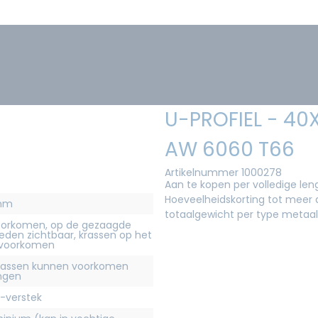
U-PROFIEL - 4
AW 6060 T66
Artikelnummer 1000278
Aan te kopen per volledige le
Hoeveelheidskorting tot meer d
4mm
totaalgewicht per type metaal
orkomen, op de gezaagde
eden zichtbaar, krassen op het
 voorkomen
krassen kunnen voorkomen
ingen
-verstek