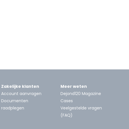
Zakelijke klanten
Meer weten
Account aanvragen
Dejond120 Magazine
Documenten
Cases
raadplegen
Veelgestelde vragen
(FAQ)