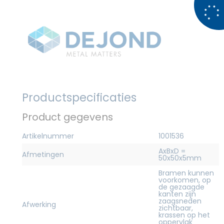
Productspecificaties
Product gegevens
Artikelnummer
1001536
AxBxD =
Afmetingen
50x50x5mm
Bramen kunnen
voorkomen, op
de gezaagde
kanten zijn
zaagsneden
Afwerking
zichtbaar,
krassen op het
oppervlak