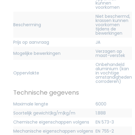
kunnen
voorkomen
Niet beschermd,
krassen kunnen
Bescherming
voorkomen
tijdens de
bewerkingen
Prijs op aanvraag
JA
Verzagen op
Mogelijke bewerkingen
maat-verstek
Onbehandeld
aluminium (kan
Oppervlakte
in vochtige
omstandigheden
corroderen)
Technische gegevens
Maximale lengte
6000
Soortelijk gewicht|kg/m|kg/m
1.888
Chemische eigenschappen volgens
EN 573-3
Mechanische eigenschappen volgens
EN 755-2