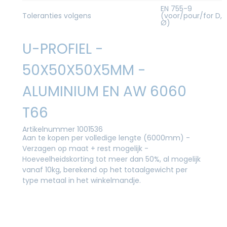
EN 755-9
Toleranties volgens
(voor/pour/for D,
Ø)
U-PROFIEL -
50X50X50X5MM -
ALUMINIUM EN AW 6060
T66
Artikelnummer 1001536
Aan te kopen per volledige lengte (6000mm) -
Verzagen op maat + rest mogelijk -
Hoeveelheidskorting tot meer dan 50%, al mogelijk
vanaf 10kg, berekend op het totaalgewicht per
type metaal in het winkelmandje.