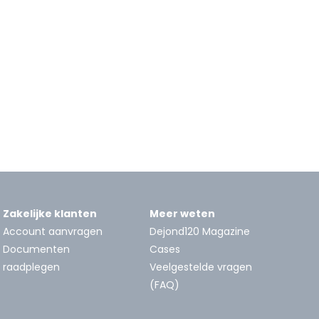
Zakelijke klanten
Meer weten
Account aanvragen
Dejond120 Magazine
Documenten
Cases
raadplegen
Veelgestelde vragen
(FAQ)