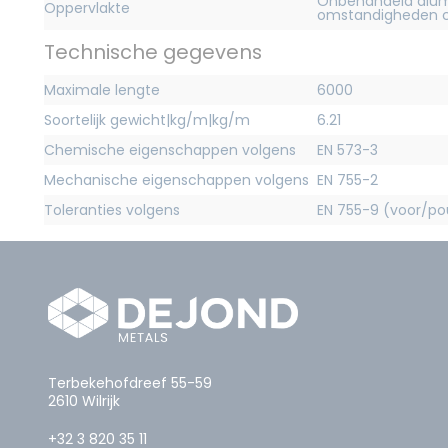
Onbehandeld alum
Oppervlakte
omstandigheden c
Technische gegevens
Maximale lengte
6000
Soortelijk gewicht|kg/m|kg/m
6.21
Chemische eigenschappen volgens
EN 573-3
Mechanische eigenschappen volgens
EN 755-2
Toleranties volgens
EN 755-9 (voor/pou
Terbekehofdreef 55-59
2610 Wilrijk
+32 3 820 35 11