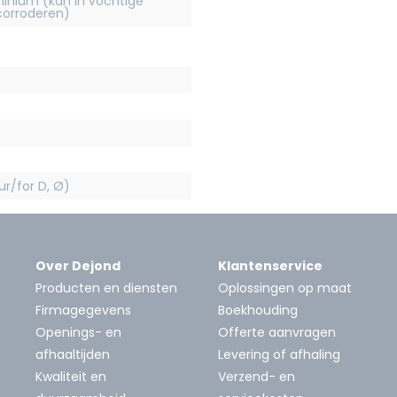
inium (kan in vochtige
orroderen)
r/for D, Ø)
Over Dejond
Klantenservice
Producten en diensten
Oplossingen op maat
Firmagegevens
Boekhouding
Openings- en
Offerte aanvragen
afhaaltijden
Levering of afhaling
Kwaliteit en
Verzend- en