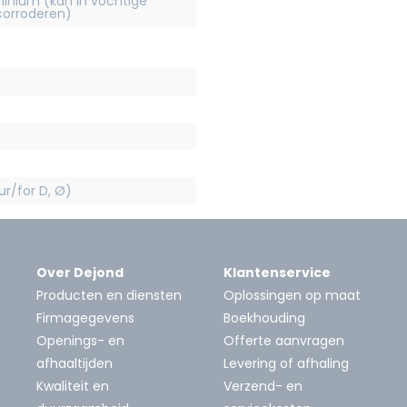
inium (kan in vochtige
orroderen)
r/for D, Ø)
Over Dejond
Klantenservice
Producten en diensten
Oplossingen op maat
Firmagegevens
Boekhouding
Openings- en
Offerte aanvragen
afhaaltijden
Levering of afhaling
Kwaliteit en
Verzend- en