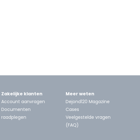
Zakelijke klanten
Meer weten
Account aanvragen
Dejond120 Magazine
Documenten
Cases
raadplegen
Veelgestelde vragen
(FAQ)