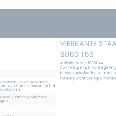
VIERKANTE STAA
6060 T66
Artikelnummer 1000044
Aan te kopen per volledige le
Hoeveelheidskorting tot meer d
totaalgewicht per type metaal
orkomen, op de gezaagde
eden zichtbaar, krassen op het
 voorkomen
krassen kunnen voorkomen
ingen