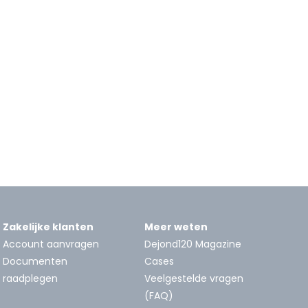
Zakelijke klanten
Meer weten
Account aanvragen
Dejond120 Magazine
Documenten
Cases
raadplegen
Veelgestelde vragen
(FAQ)