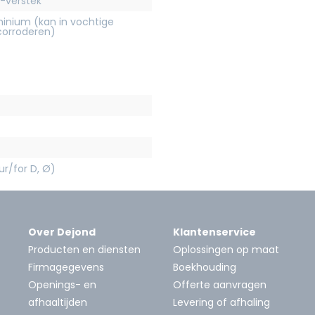
-verstek
inium (kan in vochtige
orroderen)
r/for D, Ø)
Over Dejond
Klantenservice
Producten en diensten
Oplossingen op maat
Firmagegevens
Boekhouding
Openings- en
Offerte aanvragen
afhaaltijden
Levering of afhaling