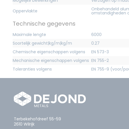
Mogelijke bewerkingen
Verzagen op maat
Onbehandeld alum
Oppervlakte
omstandigheden c
Technische gegevens
Maximale lengte
6000
Soortelijk gewicht|kg/m|kg/m
0.27
Chemische eigenschappen volgens
EN 573-3
Mechanische eigenschappen volgens
EN 755-2
Toleranties volgens
EN 755-9 (voor/pou
Terbekehofdreef 55-59
2610 Wilrijk