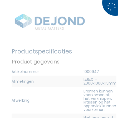
Productspecificaties
Product gegevens
Artikelnummer
1000947
LxBxD =
Afmetingen
2000x1000x1,5mm
Bramen kunnen
voorkomen bij
het verknippen,
Afwerking
krassen op het
oppervlak kunnen
voorkomen
Niet beschermd,