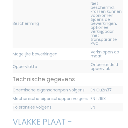
Niet
beschermd,
krassen kunnen
voorkomen
tijdens de
Bescherming
bewerkingen,
optioneel
verkrijgbaar
met
transparante
PVC
Verknippen op
Mogelijke bewerkingen
maat
Onbehandeld
Oppervlakte
oppervlak
Technische gegevens
Chemische eigenschappen volgens
EN CuZn37
Mechanische eigenschappen volgens
EN 12163
Toleranties volgens
EN
VLAKKE PLAAT -