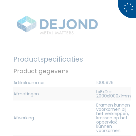
Productspecificaties
Product gegevens
Artikelnummer
1000926
LxBxD =
Afmetingen
2000x1000x1mm
Bramen kunnen
voorkomen bij
het verknippen,
Afwerking
krassen op het
oppervlak
kunnen
voorkomen