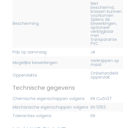
Niet
beschermd,
krassen kunnen
voorkomen
tijdens de
Bescherming
bewerkingen,
optioneel
verkrijgbaar
met
transparante
PVC
Prijs op aanvraag
JA
Verknippen op
Mogelijke bewerkingen
maat
Onbehandeld
Oppervlakte
oppervlak
Technische gegevens
Chemische eigenschappen volgens
EN CuZn37
Mechanische eigenschappen volgens
EN 12163
Toleranties volgens
EN