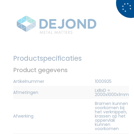
Productspecificaties
Product gegevens
Artikelnummer
1000925
LxBxD =
Afmetingen
2000x1000x1mm
Bramen kunnen
voorkomen bij
het verknippen,
Afwerking
krassen op het
oppervlak
kunnen
voorkomen