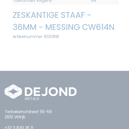
Toleranties volgens
EN
ZESKANTIGE STAAF -
36MM - MESSING CW614N
Artikelnummer 1000818
Terbekehofdreef 55-59
2610 Wilrijk
+32 3 820 35 11