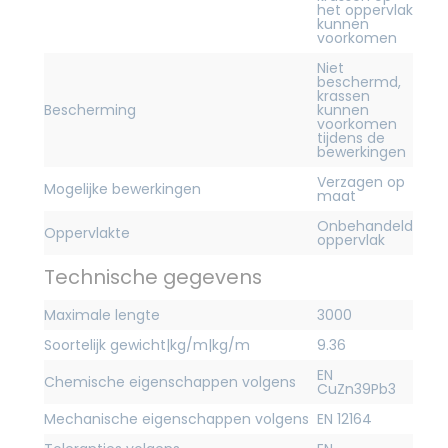
het oppervlak
kunnen
voorkomen
Niet
beschermd,
krassen
Bescherming
kunnen
voorkomen
tijdens de
bewerkingen
Verzagen op
Mogelijke bewerkingen
maat
Onbehandeld
Oppervlakte
oppervlak
Technische gegevens
Maximale lengte
3000
Soortelijk gewicht|kg/m|kg/m
9.36
EN
Chemische eigenschappen volgens
CuZn39Pb3
Mechanische eigenschappen volgens
EN 12164