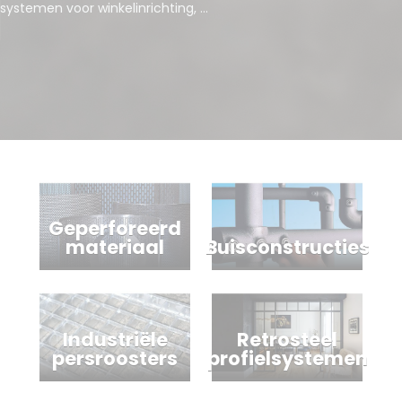
systemen voor winkelinrichting, ...
Geperforeerd
Buisconstructies
materiaal
Industriële
Retrosteel
persroosters
profielsystemen