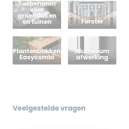
Toebehoren
voor
groendaken
Forster
en tuinen
Plantenbakken
Aluminium
Easycombi
afwerking
Veelgestelde vragen