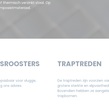
of thermisch verzinkt staal. Op
mposietmateriaal.
RSROOSTERS
TRAPTREDEN
epasbaar voor vlugge,
De traptreden zijn voorzien v
 ons advies.
grotere sterkte en slipvastheid 
Bovendien hebben ze aangelas
trapbomen.