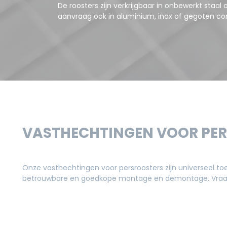
De roosters zijn verkrijgbaar in onbewerkt staal 
aanvraag ook in aluminium, inox of gegoten co
VASTHECHTINGEN VOOR PE
Onze vasthechtingen voor persroosters zijn universeel to
betrouwbare en goedkope montage en demontage. Vraag