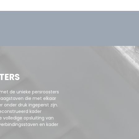
TERS
 met de unieke persroosters
raagstaven die met elkaar
 onder druk ingeperst zijn.
geconstrueerd kader
 volledige opsluiting van
verbindingsstaven en kader