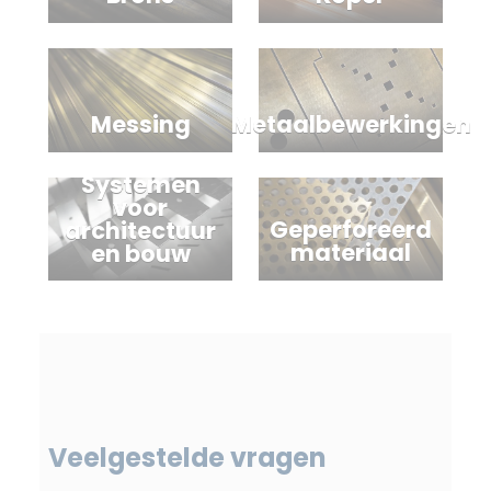
Messing
Metaalbewerkingen
Systemen
voor
Geperforeerd
architectuur
materiaal
en bouw
Veelgestelde vragen