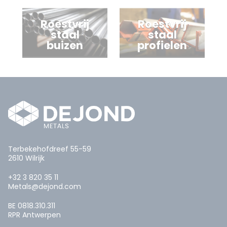
Roestvrij
Roestvrij
staal
staal
buizen
profielen
Terbekehofdreef 55-59
2610 Wilrijk
+32 3 820 35 11
Metals@dejond.com
BE 0818.310.311
RPR Antwerpen