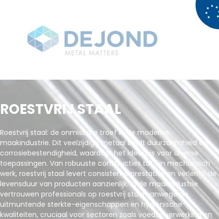
ROESTVRIJ STAAL
Roestvrij staal: de onmisbare troef in de moderne
maakindustrie. Dit veelzijdige metaal biedt duurzaamheid en
corrosiebestendigheid, waardoor het ideaal is voor diverse
toepassingen. Van robuuste constructies tot fijn mechanisch
werk, roestvrij staal levert consistente prestaties en verlengt de
levensduur van producten aanzienlijk. In de maakindustrie
vertrouwen professionals op roestvrij staal vanwege de
uitmuntende sterkte-eigenschappen en hygiënische
kwaliteiten, cruciaal voor sectoren zoals voedselverwerking en