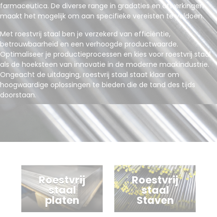
farmaceutica. De diverse range in gradaties en afwerkingen
maakt het mogelijk om aan specifieke vereisten te voldoen.
Met roestvrij staal ben je verzekerd van efficiëntie,
betrouwbaarheid en een verhoogde productwaarde.
Optimaliseer je productieprocessen en kies voor roestvrij staal
als de hoeksteen van innovatie in de moderne maakindustrie.
Ongeacht de uitdaging, roestvrij staal staat klaar om
hoogwaardige oplossingen te bieden die de tand des tijds
doorstaan.
Roestvrij
Roestvrij
staal
staal
platen
Staven