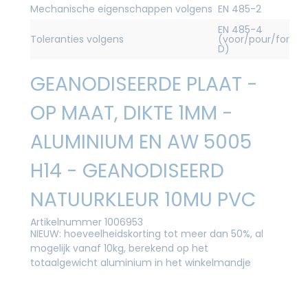
Mechanische eigenschappen volgens
EN 485-2
EN 485-4
Toleranties volgens
(voor/pour/for
D)
GEANODISEERDE PLAAT -
OP MAAT, DIKTE 1MM -
ALUMINIUM EN AW 5005
H14 - GEANODISEERD
NATUURKLEUR 10MU PVC
Artikelnummer 1006953
NIEUW: hoeveelheidskorting tot meer dan 50%, al
mogelijk vanaf 10kg, berekend op het
totaalgewicht aluminium in het winkelmandje