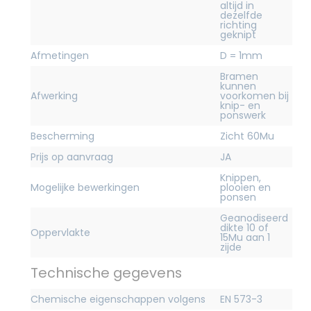
altijd in
dezelfde
richting
geknipt
Afmetingen
D = 1mm
Bramen
kunnen
Afwerking
voorkomen bij
knip- en
ponswerk
Bescherming
Zicht 60Mu
Prijs op aanvraag
JA
Knippen,
Mogelijke bewerkingen
plooien en
ponsen
Geanodiseerd
dikte 10 of
Oppervlakte
15Mu aan 1
zijde
Technische gegevens
Chemische eigenschappen volgens
EN 573-3