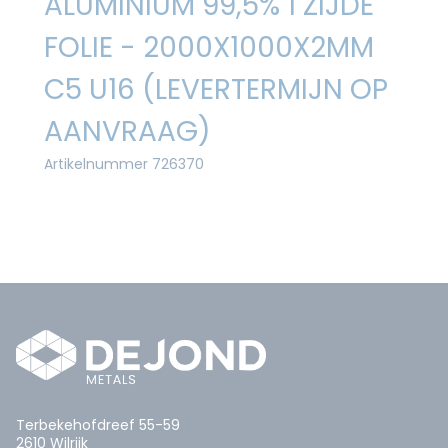
ALUMINIUM 99,5% 1 ZIJDE
FOLIE - 2000X1000X2MM
C5 U16 (LEVERTERMIJN OP
AANVRAAG)
Artikelnummer 726370
Terbekehofdreef 55-59
2610 Wilrijk