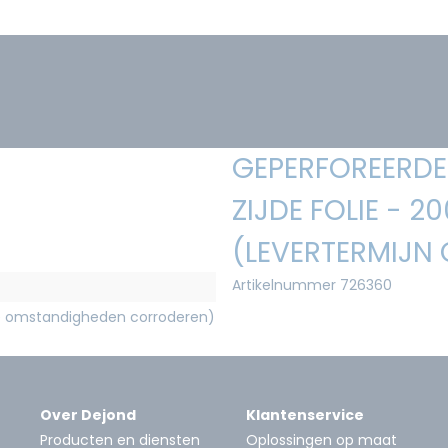
GEPERFOREERDE 
ZIJDE FOLIE - 
(LEVERTERMIJN
Artikelnummer 726360
e omstandigheden corroderen)
Over Dejond
Klantenservice
Producten en diensten
Oplossingen op maat