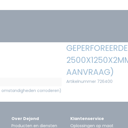
GEPERFOREERDE 
2500X1250X2MM
AANVRAAG)
Artikelnummer 726400
e omstandigheden corroderen)
Over Dejond
Klantenservice
Producten en diensten
Oplossingen op maat